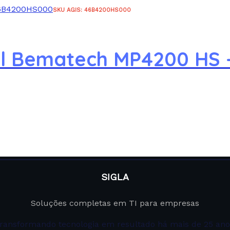
SKU AGIS: 46B4200HS000
al Bematech MP4200 HS
SIGLA
Soluções completas em TI para empresas
ransformando tecnologia em resultado há mais de 25 ano