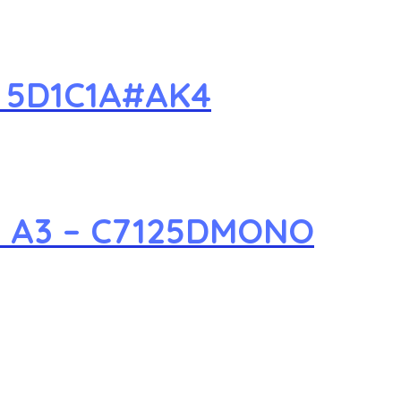
 – 5D1C1A#AK4
da A3 – C7125DMONO