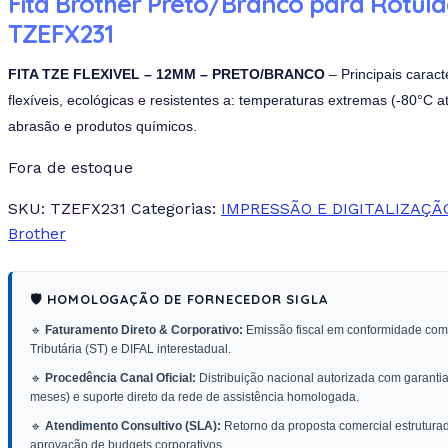
Fita Brother Preto/Branco para Rotul
TZEFX231
FITA TZE FLEXIVEL – 12MM – PRETO/BRANCO
– Principais caract
flexíveis, ecológicas e resistentes a: temperaturas extremas (-80°C a
abrasão e produtos químicos.
Fora de estoque
SKU:
TZEFX231
Categorias:
IMPRESSÃO E DIGITALIZAÇÃ
Brother
🛡️ HOMOLOGAÇÃO DE FORNECEDOR SIGLA
🔹
Faturamento Direto & Corporativo:
Emissão fiscal em conformidade com 
Tributária (ST) e DIFAL interestadual.
🔹
Procedência Canal Oficial:
Distribuição nacional autorizada com garantia 
meses) e suporte direto da rede de assistência homologada.
🔹
Atendimento Consultivo (SLA):
Retorno da proposta comercial estrutura
aprovação de budgets corporativos.