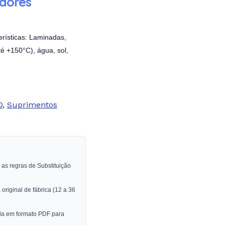
adores
erísticas: Laminadas,
té +150°C), água, sol,
O
,
Suprimentos
as regras de Substituição
original de fábrica (12 a 36
da em formato PDF para