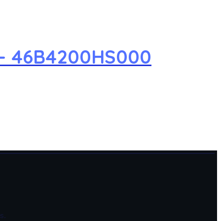
 – 46B4200HS000
s.