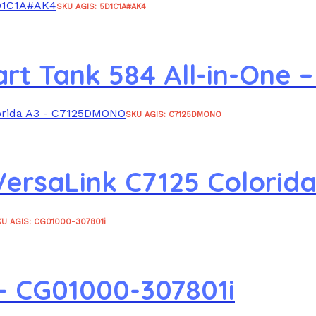
SKU AGIS: 5D1C1A#AK4
art Tank 584 All-in-One
SKU AGIS: C7125DMONO
 VersaLink C7125 Colori
KU AGIS: CG01000-307801i
 – CG01000-307801i