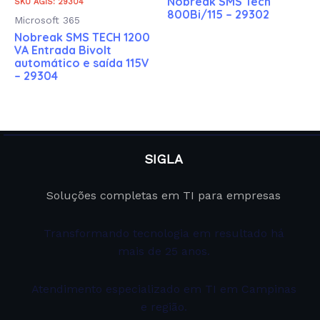
Nobreak SMS Tech
SKU AGIS: 29304
800Bi/115 – 29302
Microsoft 365
Nobreak SMS TECH 1200
VA Entrada Bivolt
automático e saída 115V
– 29304
SIGLA
Soluções completas em TI para empresas
Transformando tecnologia em resultado há
mais de 25 anos.
Atendimento especializado em TI em Campinas
e região.