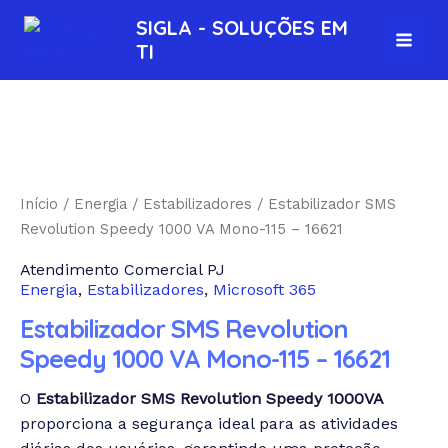
Ir
MAI
SIGLA - SOLUÇÕES EM
para
TI
MEN
o
conteúdo
Estabilizador
SMS
Revolution
Speedy
Início
/
Energia
/
Estabilizadores
/ Estabilizador SMS
1000
Revolution Speedy 1000 VA Mono-115 – 16621
VA
Atendimento Comercial PJ
Mono-
Energia
,
Estabilizadores
,
Microsoft 365
115
-
Estabilizador SMS Revolution
16621
Speedy 1000 VA Mono-115 – 16621
quantidade
O
Estabilizador SMS Revolution Speedy 1000VA
proporciona a segurança ideal para as atividades