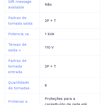
Gift message
Não
available
Padrao de
2P + T
tomada saida
Potencia va
1 kVA
Tensao de
110 V
saida v
Padrao de
tomada
2P + T
entrada
Quantidade
6
de tomadas
Proteções para a
Protecao a
cargaRuído de rede elé