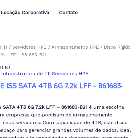
Locação Corporativa
Contato
e TI
/
Servidores HPE
/
Armazenamento HPE
/ Disco Rígido
.2k LFF – 861683-B21
l PJ
,
Infraestrutura de TI
,
Servidores HPE
E ISS SATA 4TB 6G 7.2k LFF – 861683-
S SATA 4TB 6G 7.2k LFF – 861683-B21
é uma escolha
para empresas que precisam de armazenamento
m seus servidores. Com capacidade de 4TB, este disco
espaço para gerenciar grandes volumes de dados, ideal
demandam alta capacidade e desempenho consistente.