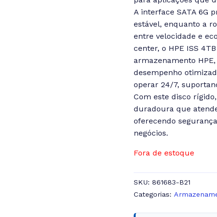
A interface SATA 6G p
estável, enquanto a r
entre velocidade e ec
center, o HPE ISS 4TB
armazenamento HPE, g
desempenho otimizado.
operar 24/7, suportan
Com este disco rígid
duradoura que atend
oferecendo segurança 
negócios.
Fora de estoque
SKU:
861683-B21
Categorias:
Armazename