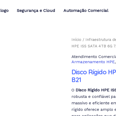
logo
Segurança e Cloud
Automação Comercial
Início
/
Infraestrutura d
HPE ISS SATA 4TB 6G 7
Atendimento Comercia
Armazenamento HPE
Disco Rígido HP
B21
O
Disco Rígido HPE IS
robusta e confiável 
massivo e eficiente e
rígido oferece amplo 
para aplicações que 