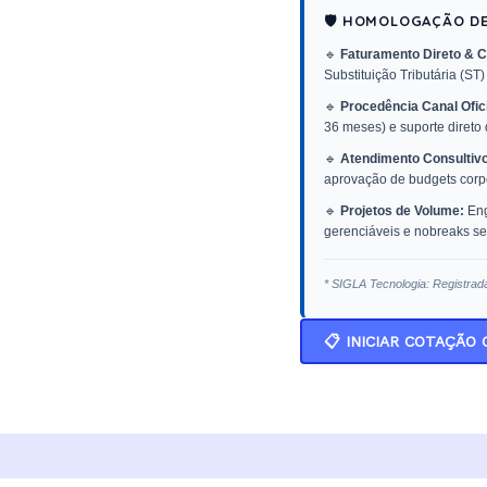
🛡️ HOMOLOGAÇÃO D
🔹
Faturamento Direto & C
Substituição Tributária (ST)
🔹
Procedência Canal Ofici
36 meses) e suporte direto
🔹
Atendimento Consultivo
aprovação de budgets corpo
🔹
Projetos de Volume:
Eng
gerenciáveis e nobreaks sen
* SIGLA Tecnologia: Registrad
📋 INICIAR COTAÇÃO