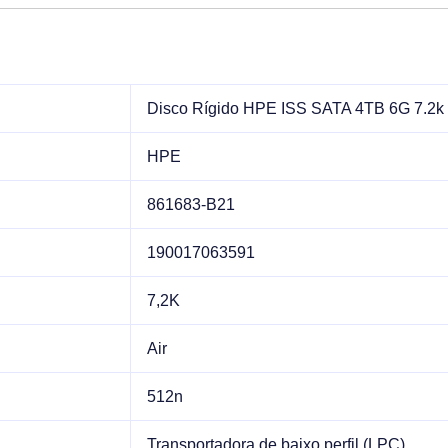
Disco Rígido HPE ISS SATA 4TB 6G 7.2k
HPE
861683-B21
190017063591
7,2K
Air
512n
Transportadora de baixo perfil (LPC)