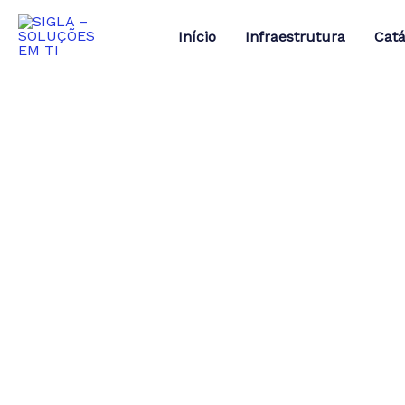
Ir
para
Início
Infraestrutura
Catá
o
conteúdo