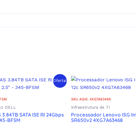
Oferta!
BFSM
SKU AGIS: 4XG7A63468
to DELL
Infraestrutura de TI
 3.84TB SATA ISE RI 24Gbps
Processador Lenovo ISG Int
 345-BFSM
SR650v2 4XG7A63468