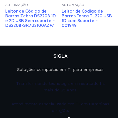
AUTOMAÇÃO
AUTOMAÇÃO
Leitor de Código de
Leitor de Código de
Barras Zebra DS2208 1D
Barras Tanca TL220 USB
e 2D USB Sem suporte –
1D com Suporte –
DS2208-SR7U2100AZW
001949
SIGLA
Soluções completas em TI para empresas
Transformando tecnologia em resultado há
mais de 25 anos.
Atendimento especializado em TI em Campinas
e região.