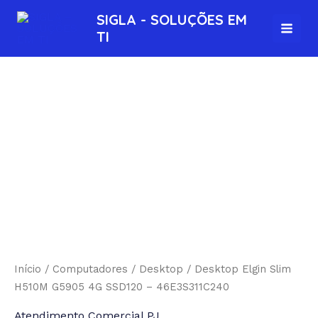
Ir
MAI
SIGLA - SOLUÇÕES EM
para
TI
MEN
o
conteúdo
Início
/
Computadores
/
Desktop
/ Desktop Elgin Slim
H510M G5905 4G SSD120 – 46E3S311C240
Atendimento Comercial PJ