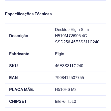
Especificações Técnicas
Desktop Elgin Slim
Descrição
H510M G5905 4G
SSD256 46E3S311C240
Fabricante
Elgin
SKU
46E3S311C240
EAN
7908412507755
PLACA MÃE:
H510H6-M2
CHIPSET
Intel® H510