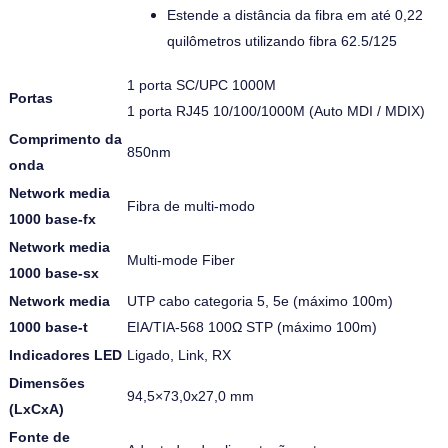
Estende a distância da fibra em até 0,22
quilômetros utilizando fibra 62.5/125
1 porta SC/UPC 1000M
Portas
1 porta RJ45 10/100/1000M (Auto MDI / MDIX)
Comprimento da
850nm
onda
Network media
Fibra de multi-modo
1000 base-fx
Network media
Multi-mode Fiber
1000 base-sx
Network media
UTP cabo categoria 5, 5e (máximo 100m)
1000 base-t
EIA/TIA-568 100Ω STP (máximo 100m)
Indicadores LED
Ligado, Link, RX
Dimensões
94,5×73,0x27,0 mm
(LxCxA)
Fonte de