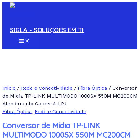
MAIN
Ir
MENU
para
o
conteúdo
SIGLA - SOLUÇÕES EM TI
Início
/
Rede e Conectividade
/
Fibra Óptica
/ Conversor
de Mídia TP-LINK MULTIMODO 1000SX 550M MC200CM
Atendimento Comercial PJ
Fibra Óptica
,
Rede e Conectividade
Conversor de Mídia TP-LINK
MULTIMODO 1000SX 550M MC200CM