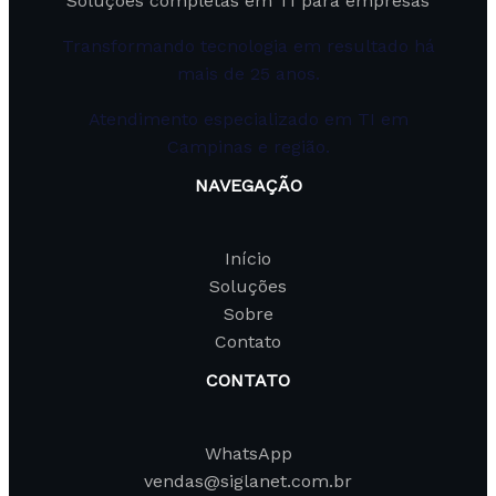
Soluções completas em TI para empresas
Transformando tecnologia em resultado há
mais de 25 anos.
Atendimento especializado em TI em
Campinas e região.
NAVEGAÇÃO
Início
Soluções
Sobre
Contato
CONTATO
WhatsApp
vendas@siglanet.com.br