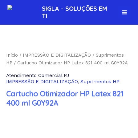
Ir
MAI
SIGLA - SOLUÇÕES EM
para
TI
MEN
o
conteúdo
Início
/
IMPRESSÃO E DIGITALIZAÇÃO
/
Suprimentos
HP
/ Cartucho Otimizador HP Latex 821 400 ml G0Y92A
Atendimento Comercial PJ
IMPRESSÃO E DIGITALIZAÇÃO
,
Suprimentos HP
Cartucho Otimizador HP Latex 821
400 ml G0Y92A