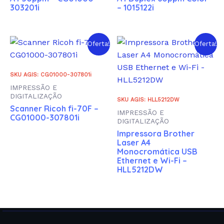
303201i
– 1015122i
Oferta!
Oferta!
SKU AGIS: CG01000-307801i
IMPRESSÃO E
DIGITALIZAÇÃO
SKU AGIS: HLL5212DW
Scanner Ricoh fi-70F –
IMPRESSÃO E
CG01000-307801i
DIGITALIZAÇÃO
Impressora Brother
Laser A4
Monocromática USB
Ethernet e Wi-Fi –
HLL5212DW