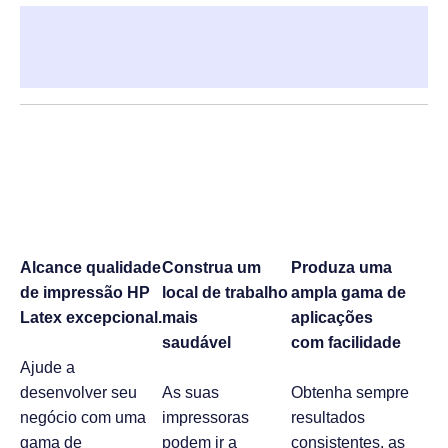
Descrição
Informação adicional
Alcance qualidade
Construa um
Produza uma
de impressão HP
local de trabalho
ampla gama de
Latex excepcional.
mais
aplicações
saudável
com facilidade
Ajude a
desenvolver seu
As suas
Obtenha sempre
negócio com uma
impressoras
resultados
gama de
podem ir a
consistentes, as