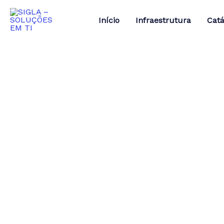
Ir
para
Início
Infraestrutura
Catá
o
conteúdo