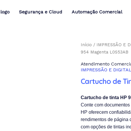
logo
Segurança e Cloud
Automação Comercial
Cartucho
Início
/
IMPRESSÃO E D
de
954 Magenta L0S53AB
Tinta
Atendimento Comercia
HP
IMPRESSÃO E DIGITA
954
Cartucho de T
Magenta
L0S53AB
quantidade
Cartucho de tinta HP 
Conte com documentos d
HP oferecem confiabili
rendimentos de página 
com opções de tintas
in