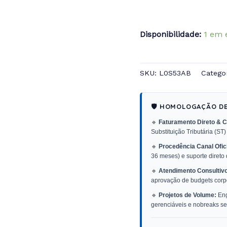
Disponibilidade:
1 em 
SKU:
L0S53AB
Catego
🛡️ HOMOLOGAÇÃO D
🔹
Faturamento Direto & C
Substituição Tributária (ST)
🔹
Procedência Canal Ofici
36 meses) e suporte direto
🔹
Atendimento Consultivo
aprovação de budgets corpo
🔹
Projetos de Volume:
Eng
gerenciáveis e nobreaks sen