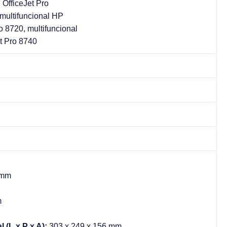
 OfficeJet Pro
 multifuncional HP
o 8720, multifuncional
et Pro 8740
 mm
m
(L x P x A):
303 x 249 x 156 mm