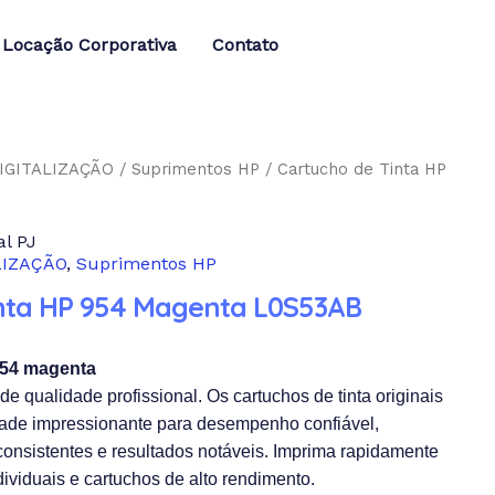
Locação Corporativa
Contato
IGITALIZAÇÃO
/
Suprimentos HP
/ Cartucho de Tinta HP
l PJ
LIZAÇÃO
,
Suprimentos HP
inta HP 954 Magenta L0S53AB
954 magenta
e qualidade profissional. Os cartuchos de
tinta originais
dade impressionante para
desempenho confiável,
consistentes e
resultados notáveis. Imprima rapidamente
dividuais e cartuchos de alto rendimento.