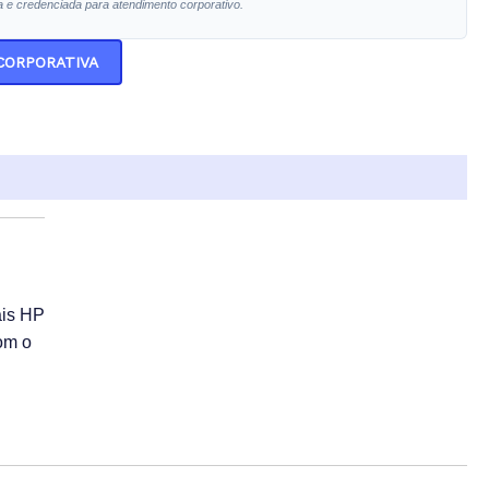
a e credenciada para atendimento corporativo.
 CORPORATIVA
ais HP
om o