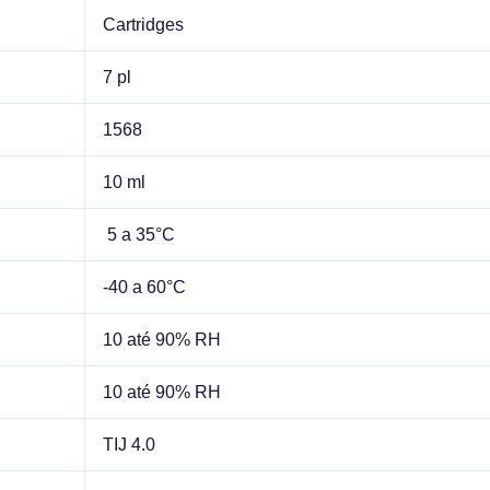
Cartridges
7 pl
1568
10 ml
5 a 35°C
-40 a 60°C
10 até 90% RH
10 até 90% RH
TIJ 4.0