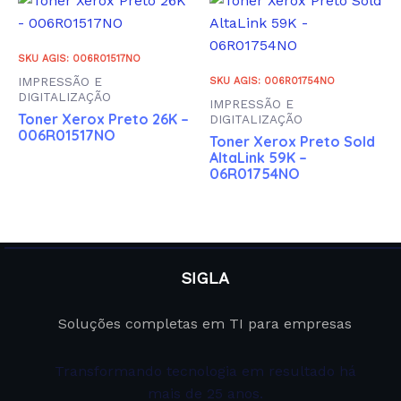
SKU AGIS: 006R01517NO
IMPRESSÃO E
SKU AGIS: 006R01754NO
DIGITALIZAÇÃO
IMPRESSÃO E
Toner Xerox Preto 26K –
DIGITALIZAÇÃO
006R01517NO
Toner Xerox Preto Sold
AltaLink 59K –
06R01754NO
SIGLA
Soluções completas em TI para empresas
Transformando tecnologia em resultado há
mais de 25 anos.