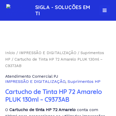
Ir
MAI
SIGLA - SOLUÇÕES EM
para
TI
MEN
o
conteúdo
Cartucho
de
Tinta
HP
Início
/
IMPRESSÃO E DIGITALIZAÇÃO
/
Suprimentos
72
HP
/ Cartucho de Tinta HP 72 Amarelo PLUK 130ml –
Amarelo
C9373AB
PLUK
Atendimento Comercial PJ
130ml
IMPRESSÃO E DIGITALIZAÇÃO
,
Suprimentos HP
-
C9373AB
Cartucho de Tinta HP 72 Amarelo
quantidade
PLUK 130ml – C9373AB
O
Cartucho de tinta HP 72 Amarelo
conta com