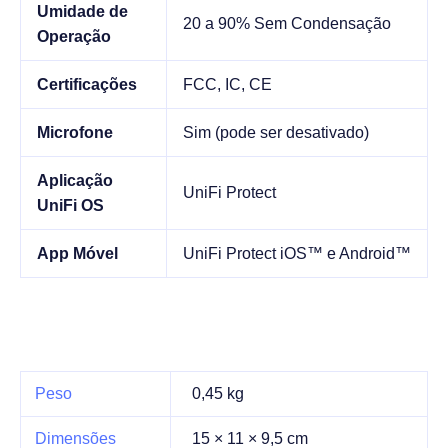
Umidade de
20 a 90% Sem Condensação
Operação
Certificações
FCC, IC, CE
Microfone
Sim (pode ser desativado)
Aplicação
UniFi Protect
UniFi OS
App Móvel
UniFi Protect iOS™ e Android™
Peso
0,45 kg
Dimensões
15 × 11 × 9,5 cm