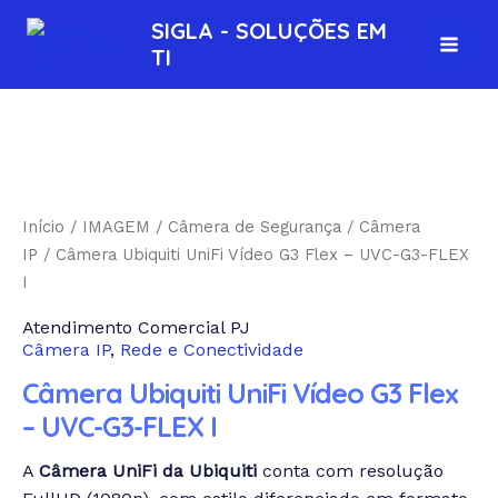
Ir
MAI
SIGLA - SOLUÇÕES EM
para
TI
MEN
o
conteúdo
Início
/
IMAGEM
/
Câmera de Segurança
/
Câmera
IP
/ Câmera Ubiquiti UniFi Vídeo G3 Flex – UVC-G3-FLEX
I
Atendimento Comercial PJ
Câmera IP
,
Rede e Conectividade
Câmera Ubiquiti UniFi Vídeo G3 Flex
– UVC-G3-FLEX I
A
Câmera UniFi da Ubiquiti
conta com resolução