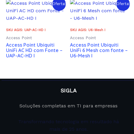
Oferta!
Oferta!
SKU AGIS: UAP-AC-HD I
SKU AGIS: U6-Mesh I
Access Point
Access Point
Access Point Ubiquiti
Access Point Ubiquiti
UniFi AC HD com Fonte –
UniFi 6 Mesh com fonte –
UAP-AC-HD I
U6-Mesh I
SIGLA
Soluções completas em TI para empresas
Transformando tecnologia em resultado há
mais de 25 anos.