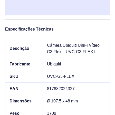
Informação adicional
Especificações Técnicas
Câmera Ubiquiti UniFi Vídeo
Descrição
G3 Flex – UVC-G3-FLEX I
Fabricante
Ubiquiti
SKU
UVC-G3-FLEX
EAN
817882024327
Dimensões
Ø 107.5 x 48 mm
Peso
170g