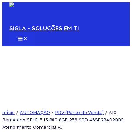
MAIN
Ir
MENU
para
o
conteúdo
SIGLA - SOLUÇÕES EM TI
Início
/
AUTOMAÇÃO
/
PDV (Ponto de Venda)
/ AIO
Bematech SB1015 I5 8ªG 8GB 256 SSD 46SB2B402000
Atendimento Comercial PJ