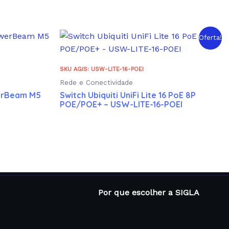
Oferta!
SKU AGIS: USW-LITE-16-POEI
Rede e Conectividade
werBeam M5
Switch Ubiquiti UniFi Lite 16 PoE 8P
POE/POE+ – USW-LITE-16-POEI
Por que escolher a SIGLA