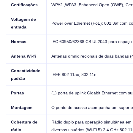
Certificações
WPA2 ,WPA3 ,Enhanced Open (OWE), Certif
Voltagem de
Power over Ethernet (PoE): 802.3af com 
entrada
Normas
IEC 60950/62368 CB UL2043 para espaço de
Antena Wi-fi
Antenas omnidirecionais de duas bandas (4
Conectividade,
IEEE 802.11ac, 802.11n
padrão
Portas
(1) porta de uplink Gigabit Ethernet com s
Montagem
O ponto de acesso acompanha um suporte
Cobertura de
Rádio duplo para operação simultânea em
rádio
diversos usuários (Wi-Fi 5) 2,4 GHz 802.1