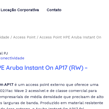
Locação Corporativa
Contato
idade
/
Access Point
/ Access Point HPE Aruba Instant On
l PJ
Conectividade
PE Aruba Instant On AP17 (RW) –
On AP17
é um access point externo que oferece uma
02.11ac Wave 2 acessível e de classe comercial para
mpresariais de média densidade que precisam de alto
 larguras de banda. Produzido em material resistente
 da área externa, o Aruba Instant On AP17 foi