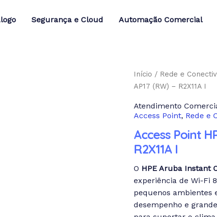
logo
Segurança e Cloud
Automação Comercial
Início
/
Rede e Conectiv
AP17 (RW) – R2X11A I
Atendimento Comercia
Access Point
,
Rede e 
Access Point H
R2X11A I
O
HPE Aruba Instant 
experiência de Wi-Fi 8
pequenos ambientes e
desempenho e grandes
para suportar o clima