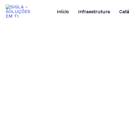
Ir
para
Início
Infraestrutura
Catá
o
conteúdo