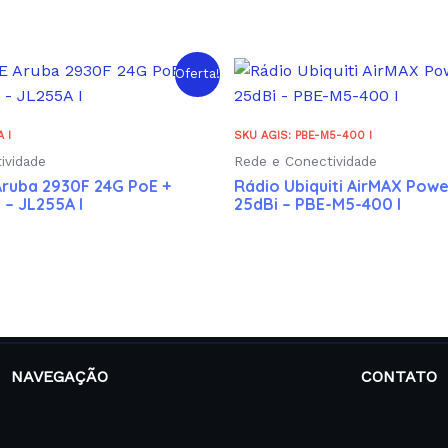
Oferta!
 I
SKU AGIS: PBE-M5-400 I
ividade
Rede e Conectividade
Aruba 2930F 24G PoE +
Rádio Ubiquiti AirMAX Po
– JL255A I
25dBi – PBE-M5-400 I
NAVEGAÇÃO
CONTATO