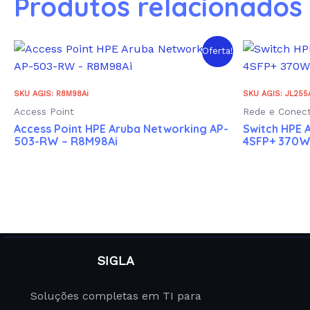
Produtos relacionados
Oferta!
SKU AGIS: R8M98Ai
SKU AGIS: JL255A
Access Point
Rede e Conect
Access Point HPE Aruba Networking AP-
Switch HPE 
503-RW – R8M98Ai
4SFP+ 370W 
SIGLA
Soluções completas em TI para