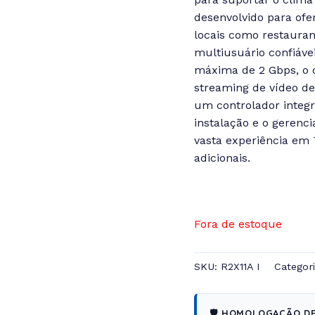
desenvolvido para of
locais como restauran
multiusuário confiáve
máxima de 2 Gbps, o q
streaming de vídeo de
um controlador integr
instalação e o gerenc
vasta experiência em 
adicionais.
Fora de estoque
SKU:
R2X11A I
Categor
🛡️ HOMOLOGAÇÃO D