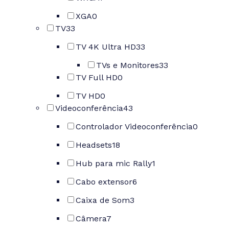
XGA
0
TV
33
TV 4K Ultra HD
33
TVs e Monitores
33
TV Full HD
0
TV HD
0
Videoconferência
43
Controlador Videoconferência
0
Headsets
18
Hub para mic Rally
1
Cabo extensor
6
Caixa de Som
3
Câmera
7