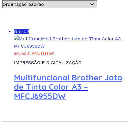
Atributo "Fabricante" de produto
+
:
Atributo "Fabricante" de produto
Oferta!
REDEFINIR
SKU AGIS: MFCJ6955DW
IMPRESSÃO E DIGITALIZAÇÃO
Multifuncional Brother Jato
de Tinta Color A3 –
MFCJ6955DW