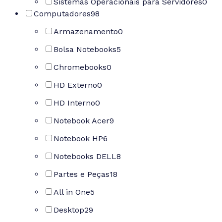
Sistemas Operacionais para Servidores
0
Computadores
98
Armazenamento
0
Bolsa Notebooks
5
Chromebooks
0
HD Externo
0
HD Interno
0
Notebook Acer
9
Notebook HP
6
Notebooks DELL
8
Partes e Peças
18
All in One
5
Desktop
29