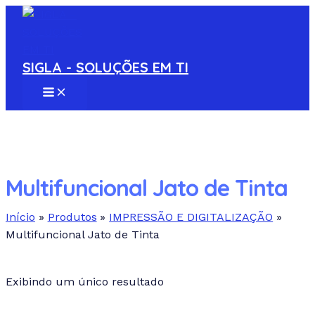
MAIN
Ir
S
MENU
para
e
o
a
conteúdo
SIGLA - SOLUÇÕES EM TI
r
c
h
p
r
Multifuncional Jato de Tinta
o
d
Início
Produtos
IMPRESSÃO E DIGITALIZAÇÃO
Multifuncional Jato de Tinta
u
c
Em estoque
t
Exibindo um único resultado
Pesquisa de texto
s