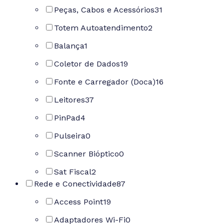
Peças, Cabos e Acessórios
31
Totem Autoatendimento
2
Balança
1
Coletor de Dados
19
Fonte e Carregador (Doca)
16
Leitores
37
PinPad
4
Pulseira
0
Scanner Bióptico
0
Sat Fiscal
2
Rede e Conectividade
87
Access Point
19
Adaptadores Wi-Fi
0