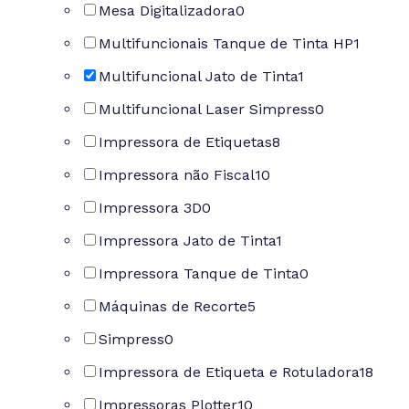
Mesa Digitalizadora
0
Multifuncionais Tanque de Tinta HP
1
Multifuncional Jato de Tinta
1
Multifuncional Laser Simpress
0
Impressora de Etiquetas
8
Impressora não Fiscal
10
Impressora 3D
0
Impressora Jato de Tinta
1
Impressora Tanque de Tinta
0
Máquinas de Recorte
5
Simpress
0
Impressora de Etiqueta e Rotuladora
18
Impressoras Plotter
10