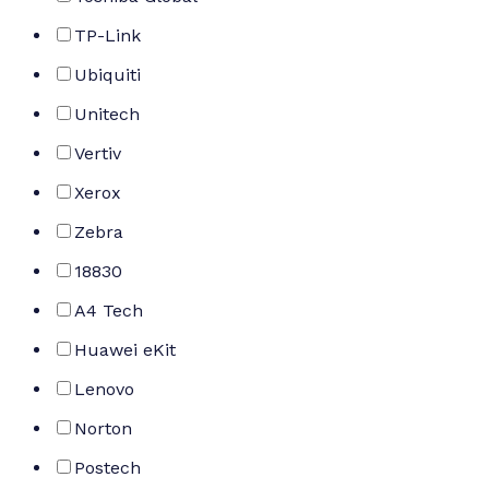
TP-Link
Ubiquiti
Unitech
Vertiv
Xerox
Zebra
18830
A4 Tech
Huawei eKit
Lenovo
Norton
Postech