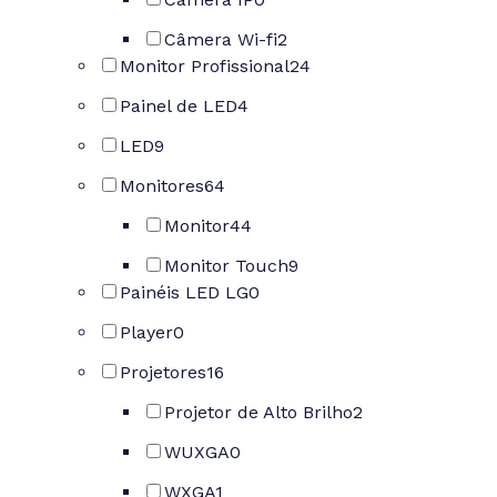
Câmera Wi-fi
2
Monitor Profissional
24
Painel de LED
4
LED
9
Monitores
64
Monitor
44
Monitor Touch
9
Painéis LED LG
0
Player
0
Projetores
16
Projetor de Alto Brilho
2
WUXGA
0
WXGA
1