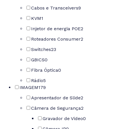
Cabos e Transceivers
9
KVM
1
Injetor de energia POE
2
Roteadores Consumer
2
Switches
23
GBICS
0
Fibra Óptica
0
Rádio
5
IMAGEM
179
Apresentador de Slide
2
Câmera de Segurança
2
Gravador de Video
0
Câmera IP
0