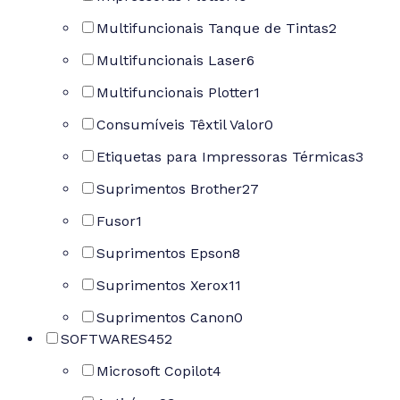
Multifuncionais Tanque de Tintas
2
Multifuncionais Laser
6
Multifuncionais Plotter
1
Consumíveis Têxtil Valor
0
Etiquetas para Impressoras Térmicas
3
Suprimentos Brother
27
Fusor
1
Suprimentos Epson
8
Suprimentos Xerox
11
Suprimentos Canon
0
SOFTWARES
452
Microsoft Copilot
4