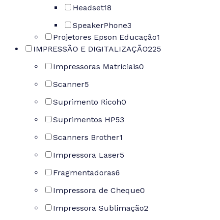
Headset
18
SpeakerPhone
3
Projetores Epson Educação
1
IMPRESSÃO E DIGITALIZAÇÃO
225
Impressoras Matriciais
0
Scanner
5
Suprimento Ricoh
0
Suprimentos HP
53
Scanners Brother
1
Impressora Laser
5
Fragmentadoras
6
Impressora de Cheque
0
Impressora Sublimação
2