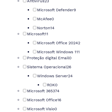
Antivírus
23
Microsoft Defender
9
McAfee
0
Norton
14
Microsoft
11
Microsoft Office 2024
2
Microsoft Windows 11
1
Proteção digital Email
0
Sistema Operacional
26
Windows Server
24
ROK
0
Microsoft 365
374
Microsoft Office
16
Microsoft Visio
0