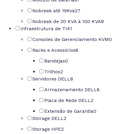
Nobreak até 19Kva
27
Nobreak de 20 KVA à 100 KVA
8
Infraestrutura de TI
41
Consoles de Gerenciamento KVM
0
Racks e Acessórios
6
Bandejas
0
Trilhos
2
Servidores DELL
8
Armazenamento DELL
6
Placa de Rede DELL
2
Extensão de Garantia
0
Storage DELL
2
Storage HPE
2