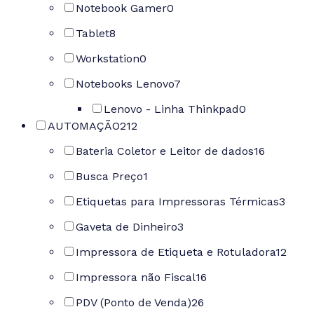
Notebook Gamer
0
Tablet
8
Workstation
0
Notebooks Lenovo
7
Lenovo - Linha Thinkpad
0
AUTOMAÇÃO
212
Bateria Coletor e Leitor de dados
16
Busca Preço
1
Etiquetas para Impressoras Térmicas
3
Gaveta de Dinheiro
3
Impressora de Etiqueta e Rotuladora
12
Impressora não Fiscal
16
PDV (Ponto de Venda)
26