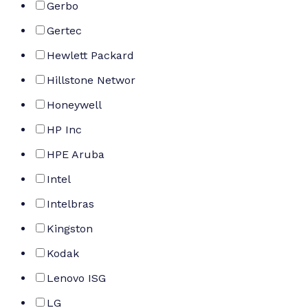
Gerbo
Gertec
Hewlett Packard
Hillstone Networ
Honeywell
HP Inc
HPE Aruba
Intel
Intelbras
Kingston
Kodak
Lenovo ISG
LG