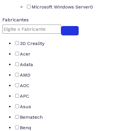
Microsoft Windows Server
0
Fabricantes
3D Creality
Acer
Adata
AMD
AOC
APC
Asus
Bematech
Benq