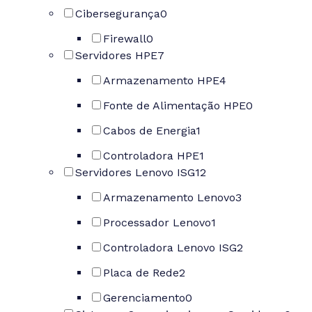
Cibersegurança
0
Firewall
0
Servidores HPE
7
Armazenamento HPE
4
Fonte de Alimentação HPE
0
Cabos de Energia
1
Controladora HPE
1
Servidores Lenovo ISG
12
Armazenamento Lenovo
3
Processador Lenovo
1
Controladora Lenovo ISG
2
Placa de Rede
2
Gerenciamento
0