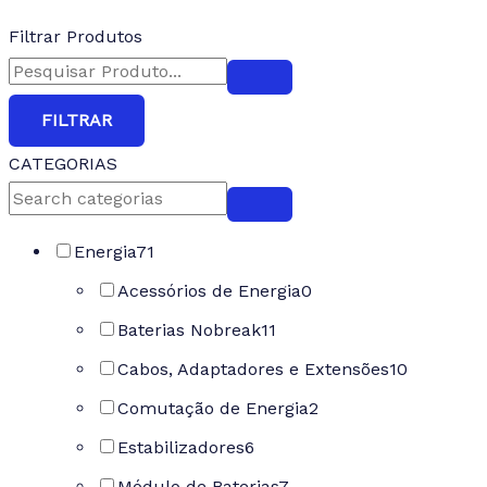
Filtrar Produtos
FILTRAR
CATEGORIAS
Energia
71
Acessórios de Energia
0
Baterias Nobreak
11
Cabos, Adaptadores e Extensões
10
Comutação de Energia
2
Estabilizadores
6
Módulo de Baterias
7