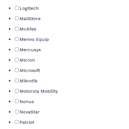
Logitech
MailStore
McAfee
Menno Equip
Mercusys
Micron
Microsoft
Mikrotik
Motorola Mobility
Nonus
NovaStar
Patriot