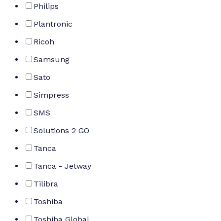
Philips
Plantronic
Ricoh
Samsung
Sato
Simpress
SMS
Solutions 2 GO
Tanca
Tanca - Jetway
Tilibra
Toshiba
Toshiba Global