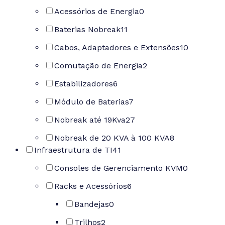
Acessórios de Energia
0
Baterias Nobreak
11
Cabos, Adaptadores e Extensões
10
Comutação de Energia
2
Estabilizadores
6
Módulo de Baterias
7
Nobreak até 19Kva
27
Nobreak de 20 KVA à 100 KVA
8
Infraestrutura de TI
41
Consoles de Gerenciamento KVM
0
Racks e Acessórios
6
Bandejas
0
Trilhos
2