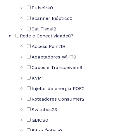
Pulseira
0
Scanner Bióptico
0
Sat Fiscal
2
Rede e Conectividade
87
Access Point
19
Adaptadores Wi-Fi
0
Cabos e Transceivers
9
KVM
1
Injetor de energia POE
2
Roteadores Consumer
2
Switches
23
GBICS
0
Fibra Óptica
0