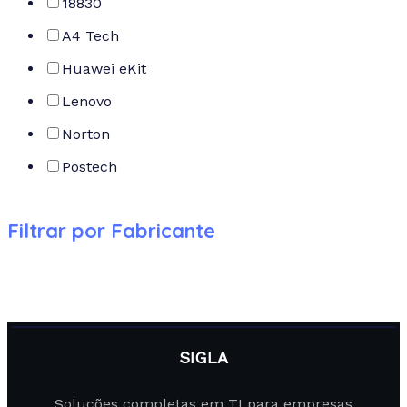
18830
A4 Tech
Huawei eKit
Lenovo
Norton
Postech
Filtrar por Fabricante
SIGLA
Soluções completas em TI para empresas