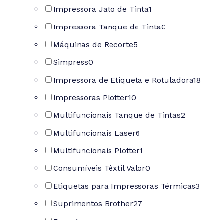
Impressora Jato de Tinta
1
Impressora Tanque de Tinta
0
Máquinas de Recorte
5
Simpress
0
Impressora de Etiqueta e Rotuladora
18
Impressoras Plotter
10
Multifuncionais Tanque de Tintas
2
Multifuncionais Laser
6
Multifuncionais Plotter
1
Consumíveis Têxtil Valor
0
Etiquetas para Impressoras Térmicas
3
Suprimentos Brother
27