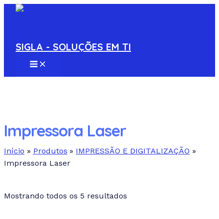
MAIN
Ir
S
MENU
para
e
o
a
conteúdo
SIGLA - SOLUÇÕES EM TI
r
c
h
p
r
Impressora Laser
o
d
Início
Produtos
IMPRESSÃO E DIGITALIZAÇÃO
Impressora Laser
u
c
Em estoque
t
Mostrando todos os 5 resultados
Pesquisa de texto
s