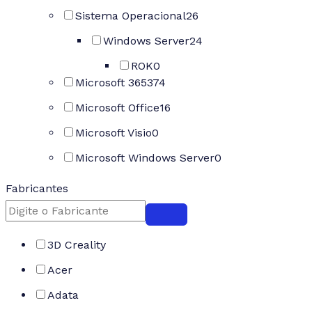
Sistema Operacional
26
Windows Server
24
ROK
0
Microsoft 365
374
Microsoft Office
16
Microsoft Visio
0
Microsoft Windows Server
0
Fabricantes
3D Creality
Acer
Adata