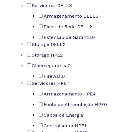
Servidores DELL
8
Armazenamento DELL
6
Placa de Rede DELL
2
Extensão de Garantia
0
Storage DELL
2
Storage HPE
2
Cibersegurança
0
Firewall
0
Servidores HPE
7
Armazenamento HPE
4
Fonte de Alimentação HPE
0
Cabos de Energia
1
Controladora HPE
1