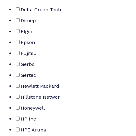
Delta Green Tech
Dimep
Elgin
Epson
Fujitsu
Gerbo
Gertec
Hewlett Packard
Hillstone Networ
Honeywell
HP Inc
HPE Aruba