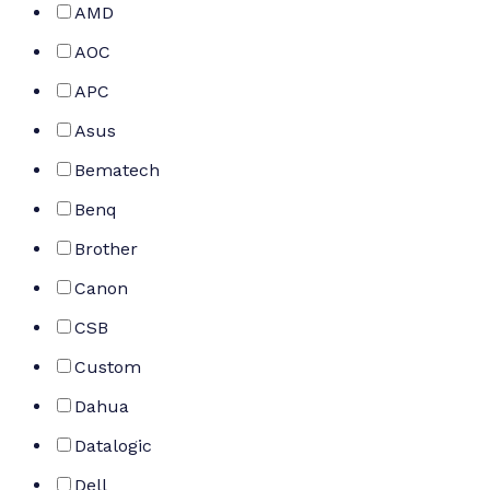
AMD
AOC
APC
Asus
Bematech
Benq
Brother
Canon
CSB
Custom
Dahua
Datalogic
Dell