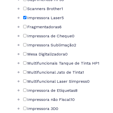
Scanners Brother
1
Impressora Laser
5
Fragmentadoras
6
Impressora de Cheque
0
Impressora Sublimação
2
Mesa Digitalizadora
0
Multifuncionais Tanque de Tinta HP
1
Multifuncional Jato de Tinta
1
Multifuncional Laser Simpress
0
Impressora de Etiquetas
8
Impressora não Fiscal
10
Impressora 3D
0