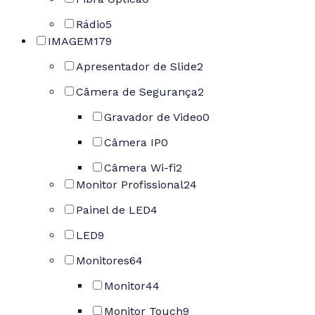
Rádio
5
IMAGEM
179
Apresentador de Slide
2
Câmera de Segurança
2
Gravador de Video
0
Câmera IP
0
Câmera Wi-fi
2
Monitor Profissional
24
Painel de LED
4
LED
9
Monitores
64
Monitor
44
Monitor Touch
9