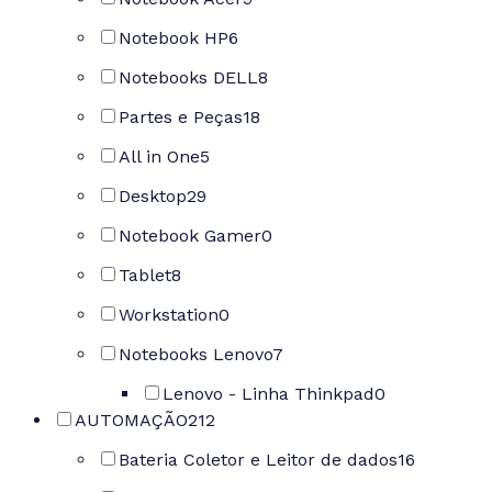
Notebook HP
6
Notebooks DELL
8
Partes e Peças
18
All in One
5
Desktop
29
Notebook Gamer
0
Tablet
8
Workstation
0
Notebooks Lenovo
7
Lenovo - Linha Thinkpad
0
AUTOMAÇÃO
212
Bateria Coletor e Leitor de dados
16