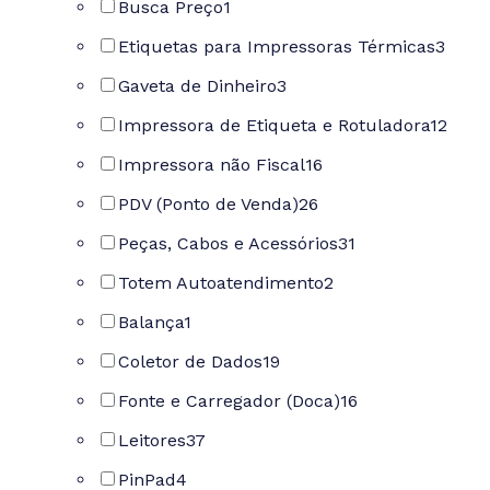
Busca Preço
1
Etiquetas para Impressoras Térmicas
3
Gaveta de Dinheiro
3
Impressora de Etiqueta e Rotuladora
12
Impressora não Fiscal
16
PDV (Ponto de Venda)
26
Peças, Cabos e Acessórios
31
Totem Autoatendimento
2
Balança
1
Coletor de Dados
19
Fonte e Carregador (Doca)
16
Leitores
37
PinPad
4