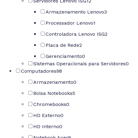
Servidores Lenovo ISG
12
Armazenamento Lenovo
3
Processador Lenovo
1
Controladora Lenovo ISG
2
Placa de Rede
2
Gerenciamento
0
Sistemas Operacionais para Servidores
0
Computadores
98
Armazenamento
0
Bolsa Notebooks
5
Chromebooks
0
HD Externo
0
HD Interno
0
Notebook Acer
9