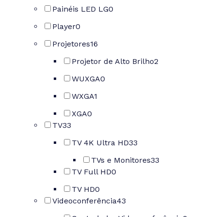
Painéis LED LG
0
Player
0
Projetores
16
Projetor de Alto Brilho
2
WUXGA
0
WXGA
1
XGA
0
TV
33
TV 4K Ultra HD
33
TVs e Monitores
33
TV Full HD
0
TV HD
0
Videoconferência
43