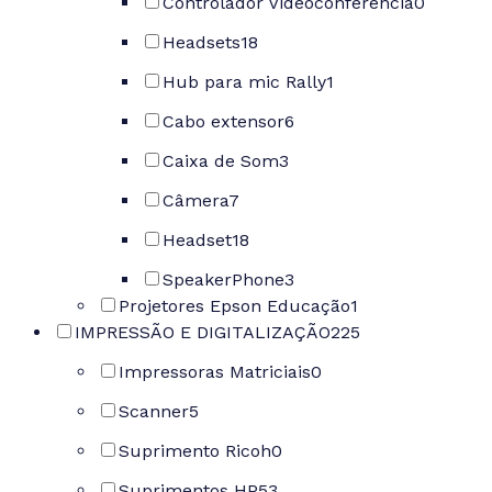
Controlador Videoconferência
0
Headsets
18
Hub para mic Rally
1
Cabo extensor
6
Caixa de Som
3
Câmera
7
Headset
18
SpeakerPhone
3
Projetores Epson Educação
1
IMPRESSÃO E DIGITALIZAÇÃO
225
Impressoras Matriciais
0
Scanner
5
Suprimento Ricoh
0
Suprimentos HP
53