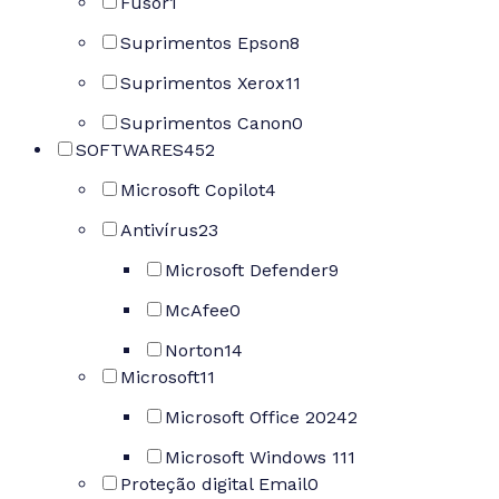
Fusor
1
Suprimentos Epson
8
Suprimentos Xerox
11
Suprimentos Canon
0
SOFTWARES
452
Microsoft Copilot
4
Antivírus
23
Microsoft Defender
9
McAfee
0
Norton
14
Microsoft
11
Microsoft Office 2024
2
Microsoft Windows 11
1
Proteção digital Email
0