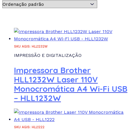
Atributo "Fabricante" de produto
+
:
Atributo "Fabricante" de produto
REDEFINIR
SKU AGIS: HLL1232W
IMPRESSÃO E DIGITALIZAÇÃO
Impressora Brother
HLL1232W Laser 110V
Monocromática A4 Wi-Fi USB
– HLL1232W
SKU AGIS: HLL1222