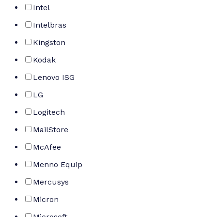
Intel
Intelbras
Kingston
Kodak
Lenovo ISG
LG
Logitech
MailStore
McAfee
Menno Equip
Mercusys
Micron
Microsoft