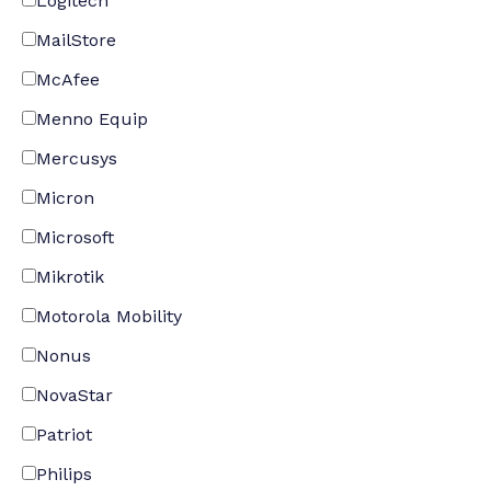
Logitech
MailStore
McAfee
Menno Equip
Mercusys
Micron
Microsoft
Mikrotik
Motorola Mobility
Nonus
NovaStar
Patriot
Philips