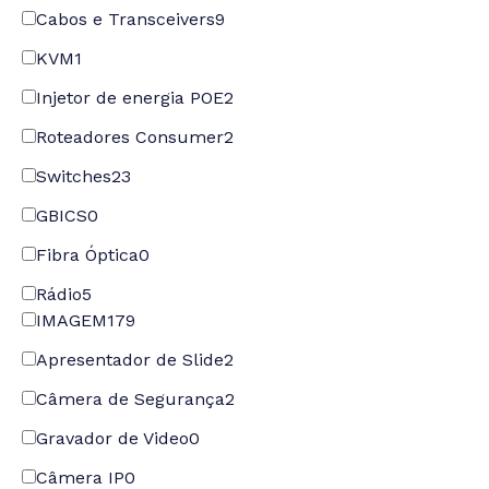
Cabos e Transceivers
9
KVM
1
Injetor de energia POE
2
Roteadores Consumer
2
Switches
23
GBICS
0
Fibra Óptica
0
Rádio
5
IMAGEM
179
Apresentador de Slide
2
Câmera de Segurança
2
Gravador de Video
0
Câmera IP
0