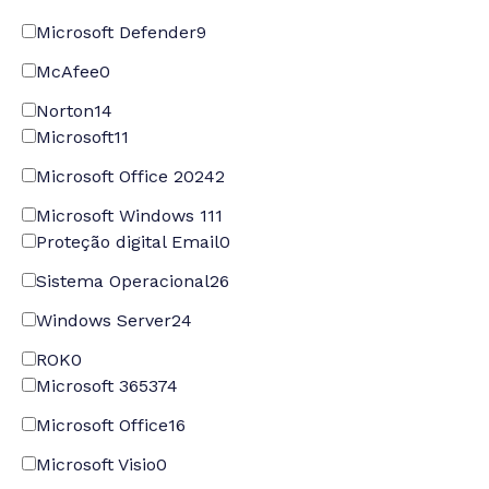
Microsoft Defender
9
McAfee
0
Norton
14
Microsoft
11
Microsoft Office 2024
2
Microsoft Windows 11
1
Proteção digital Email
0
Sistema Operacional
26
Windows Server
24
ROK
0
Microsoft 365
374
Microsoft Office
16
Microsoft Visio
0