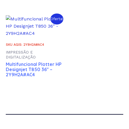
:
Atributo "Fabricante" de produto
+
Oferta!
REDEFINIR
SKU AGIS: 2Y9H2A#AC4
IMPRESSÃO E
DIGITALIZAÇÃO
Multifuncional Plotter HP
Designjet T850 36″ –
2Y9H2A#AC4