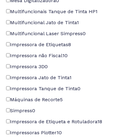
Mesa Digitalizadora
0
Multifuncionais Tanque de Tinta HP
1
Multifuncional Jato de Tinta
1
Multifuncional Laser Simpress
0
Impressora de Etiquetas
8
Impressora não Fiscal
10
Impressora 3D
0
Impressora Jato de Tinta
1
Impressora Tanque de Tinta
0
Máquinas de Recorte
5
Simpress
0
Impressora de Etiqueta e Rotuladora
18
Impressoras Plotter
10