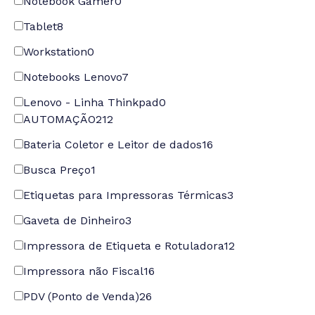
Notebook Gamer
0
Tablet
8
Workstation
0
Notebooks Lenovo
7
Lenovo - Linha Thinkpad
0
AUTOMAÇÃO
212
Bateria Coletor e Leitor de dados
16
Busca Preço
1
Etiquetas para Impressoras Térmicas
3
Gaveta de Dinheiro
3
Impressora de Etiqueta e Rotuladora
12
Impressora não Fiscal
16
PDV (Ponto de Venda)
26