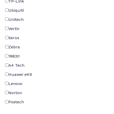
TP-Link
Ubiquiti
Unitech
Vertiv
Xerox
Zebra
18830
A4 Tech
Huawei eKit
Lenovo
Norton
Postech