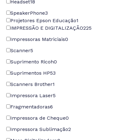
Headset
18
SpeakerPhone
3
Projetores Epson Educação
1
IMPRESSÃO E DIGITALIZAÇÃO
225
Impressoras Matriciais
0
Scanner
5
Suprimento Ricoh
0
Suprimentos HP
53
Scanners Brother
1
Impressora Laser
5
Fragmentadoras
6
Impressora de Cheque
0
Impressora Sublimação
2