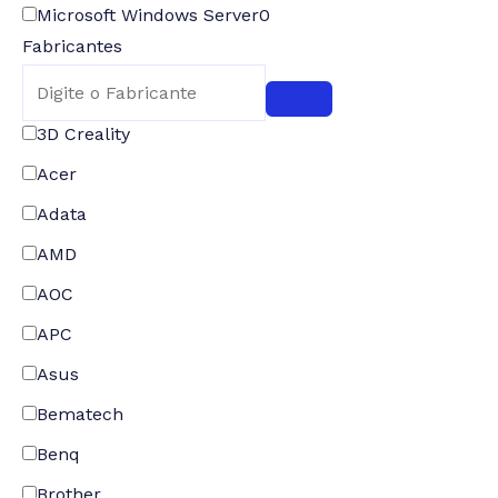
Microsoft Windows Server
0
Fabricantes
3D Creality
Acer
Adata
AMD
AOC
APC
Asus
Bematech
Benq
Brother