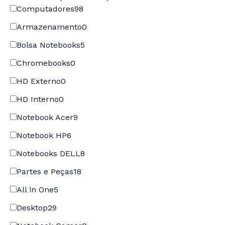
Computadores
98
Armazenamento
0
Bolsa Notebooks
5
Chromebooks
0
HD Externo
0
HD Interno
0
Notebook Acer
9
Notebook HP
6
Notebooks DELL
8
Partes e Peças
18
All in One
5
Desktop
29