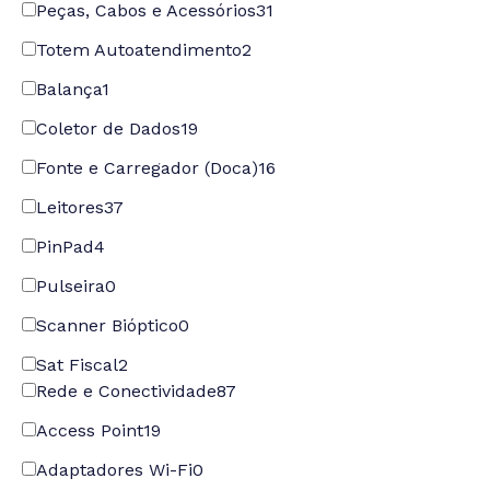
Peças, Cabos e Acessórios
31
Totem Autoatendimento
2
Balança
1
Coletor de Dados
19
Fonte e Carregador (Doca)
16
Leitores
37
PinPad
4
Pulseira
0
Scanner Bióptico
0
Sat Fiscal
2
Rede e Conectividade
87
Access Point
19
Adaptadores Wi-Fi
0