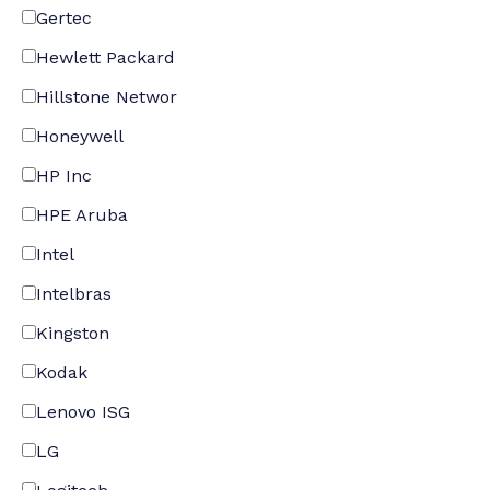
Gertec
Hewlett Packard
Hillstone Networ
Honeywell
HP Inc
HPE Aruba
Intel
Intelbras
Kingston
Kodak
Lenovo ISG
LG