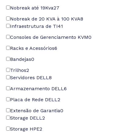
Nobreak até 19Kva
27
Nobreak de 20 KVA à 100 KVA
8
Infraestrutura de TI
41
Consoles de Gerenciamento KVM
0
Racks e Acessórios
6
Bandejas
0
Trilhos
2
Servidores DELL
8
Armazenamento DELL
6
Placa de Rede DELL
2
Extensão de Garantia
0
Storage DELL
2
Storage HPE
2