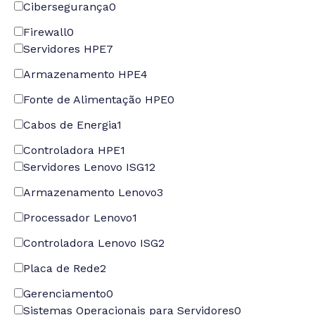
Cibersegurança
0
Firewall
0
Servidores HPE
7
Armazenamento HPE
4
Fonte de Alimentação HPE
0
Cabos de Energia
1
Controladora HPE
1
Servidores Lenovo ISG
12
Armazenamento Lenovo
3
Processador Lenovo
1
Controladora Lenovo ISG
2
Placa de Rede
2
Gerenciamento
0
Sistemas Operacionais para Servidores
0