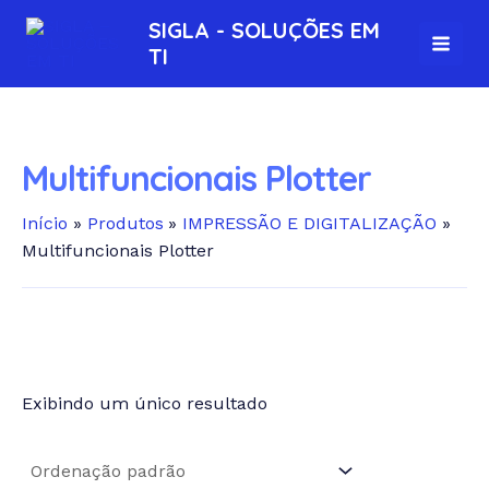
Ir
S
MAI
SIGLA - SOLUÇÕES EM
para
e
TI
MEN
o
a
conteúdo
r
c
Multifuncionais Plotter
h
Início
Produtos
IMPRESSÃO E DIGITALIZAÇÃO
p
Multifuncionais Plotter
r
o
d
u
c
Exibindo um único resultado
Em estoque
t
s