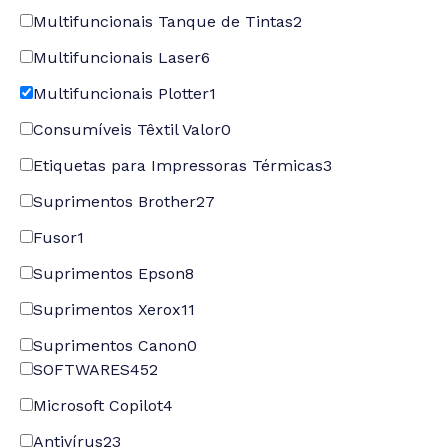
Multifuncionais Tanque de Tintas
2
Multifuncionais Laser
6
Multifuncionais Plotter
1
Consumíveis Têxtil Valor
0
Etiquetas para Impressoras Térmicas
3
Suprimentos Brother
27
Fusor
1
Suprimentos Epson
8
Suprimentos Xerox
11
Suprimentos Canon
0
SOFTWARES
452
Microsoft Copilot
4
Antivírus
23