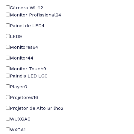
Câmera Wi-fi
2
Monitor Profissional
24
Painel de LED
4
LED
9
Monitores
64
Monitor
44
Monitor Touch
9
Painéis LED LG
0
Player
0
Projetores
16
Projetor de Alto Brilho
2
WUXGA
0
WXGA
1