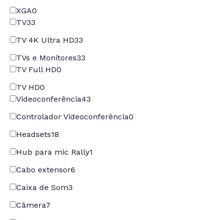
XGA
0
TV
33
TV 4K Ultra HD
33
TVs e Monitores
33
TV Full HD
0
TV HD
0
Videoconferência
43
Controlador Videoconferência
0
Headsets
18
Hub para mic Rally
1
Cabo extensor
6
Caixa de Som
3
Câmera
7