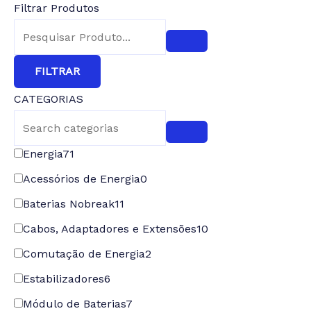
Filtrar Produtos
FILTRAR
CATEGORIAS
Energia
71
Acessórios de Energia
0
Baterias Nobreak
11
Cabos, Adaptadores e Extensões
10
Comutação de Energia
2
Estabilizadores
6
Módulo de Baterias
7