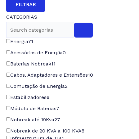
FILTRAR
CATEGORIAS
Energia
71
Acessórios de Energia
0
Baterias Nobreak
11
Cabos, Adaptadores e Extensões
10
Comutação de Energia
2
Estabilizadores
6
Módulo de Baterias
7
Nobreak até 19Kva
27
Nobreak de 20 KVA à 100 KVA
8
Infraestrutura de TI
41