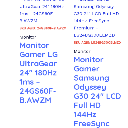
SKU AGIS: 24GS60F-B.AWZM
Monitor
Monitor
SKU AGIS: LS24BG300ELMZD
Monitor
Gamer LG
Monitor
UltraGear
Gamer
24″ 180Hz
Samsung
1ms –
Odyssey
24GS60F-
G30 24″ LCD
B.AWZM
Full HD
144Hz
FreeSync