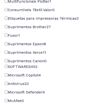
Multifuncionais Plotter
1
Consumíveis Têxtil Valor
0
Etiquetas para Impressoras Térmicas
3
Suprimentos Brother
27
Fusor
1
Suprimentos Epson
8
Suprimentos Xerox
11
Suprimentos Canon
0
SOFTWARES
452
Microsoft Copilot
4
Antivírus
23
Microsoft Defender
9
McAfee
0