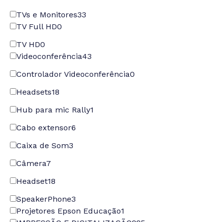
TVs e Monitores
33
TV Full HD
0
TV HD
0
Videoconferência
43
Controlador Videoconferência
0
Headsets
18
Hub para mic Rally
1
Cabo extensor
6
Caixa de Som
3
Câmera
7
Headset
18
SpeakerPhone
3
Projetores Epson Educação
1