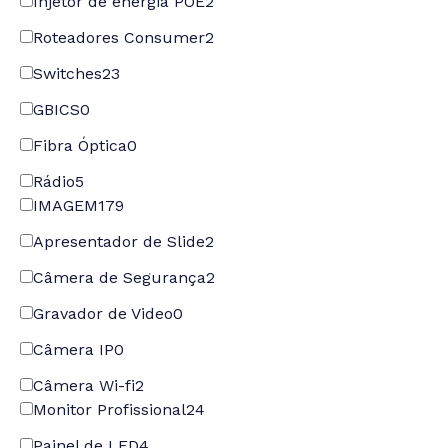
Injetor de energia POE
2
Roteadores Consumer
2
Switches
23
GBICS
0
Fibra Óptica
0
Rádio
5
IMAGEM
179
Apresentador de Slide
2
Câmera de Segurança
2
Gravador de Video
0
Câmera IP
0
Câmera Wi-fi
2
Monitor Profissional
24
Painel de LED
4