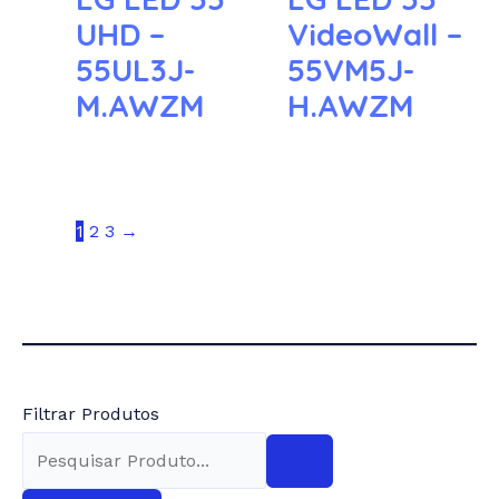
UHD –
VideoWall –
55UL3J-
55VM5J-
M.AWZM
H.AWZM
1
2
3
→
Filtrar Produtos