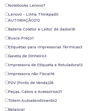
Notebooks Lenovo
7
Lenovo - Linha Thinkpad
0
AUTOMAÇÃO
212
Bateria Coletor e Leitor de dados
16
Busca Preço
1
Etiquetas para Impressoras Térmicas
3
Gaveta de Dinheiro
3
Impressora de Etiqueta e Rotuladora
12
Impressora não Fiscal
16
PDV (Ponto de Venda)
26
Peças, Cabos e Acessórios
31
Totem Autoatendimento
2
Balança
1