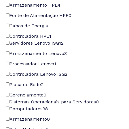
Armazenamento HPE
4
Fonte de Alimentação HPE
0
Cabos de Energia
1
Controladora HPE
1
Servidores Lenovo ISG
12
Armazenamento Lenovo
3
Processador Lenovo
1
Controladora Lenovo ISG
2
Placa de Rede
2
Gerenciamento
0
Sistemas Operacionais para Servidores
0
Computadores
98
Armazenamento
0