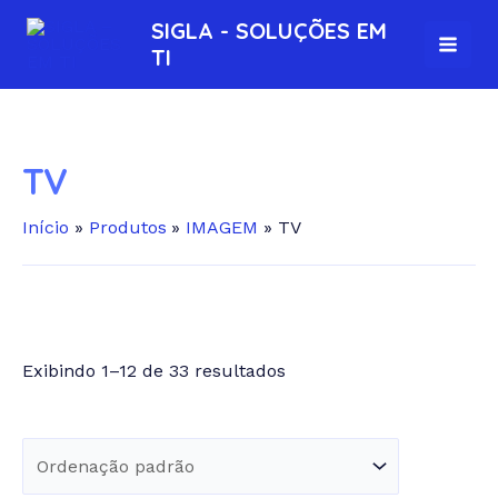
Ir
S
MAI
SIGLA - SOLUÇÕES EM
para
e
TI
MEN
o
a
conteúdo
r
c
TV
h
Início
Produtos
IMAGEM
TV
p
r
o
d
Exibindo 1–12 de 33 resultados
u
Em estoque
c
t
s
Atributo "Fabricante" de produto
+