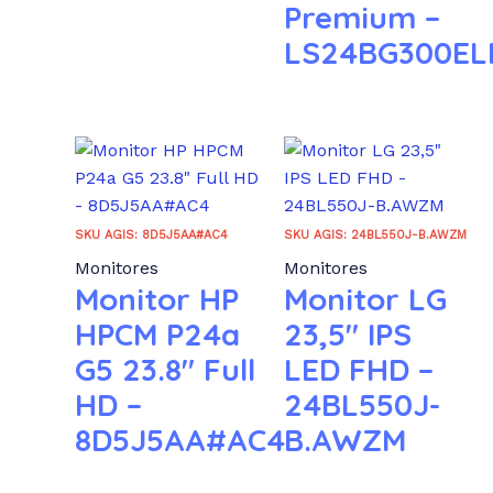
Premium –
LS24BG300E
SKU AGIS: 8D5J5AA#AC4
SKU AGIS: 24BL550J-B.AWZM
Monitores
Monitores
Monitor HP
Monitor LG
HPCM P24a
23,5″ IPS
G5 23.8″ Full
LED FHD –
HD –
24BL550J-
8D5J5AA#AC4
B.AWZM