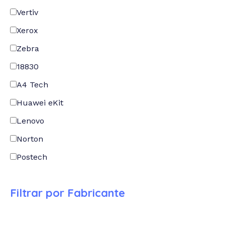
Vertiv
Xerox
Zebra
18830
A4 Tech
Huawei eKit
Lenovo
Norton
Postech
Filtrar por Fabricante