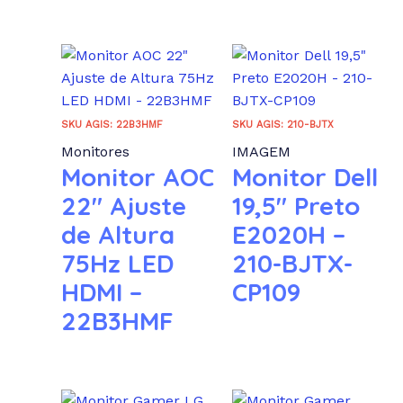
:
Categorias de produto
TV 4K Ultra HD
TV Full HD
SKU AGIS: 22B3HMF
SKU AGIS: 210-BJTX
TV HD
Monitores
IMAGEM
Monitor AOC
Monitor Dell
22″ Ajuste
19,5″ Preto
de Altura
E2020H –
75Hz LED
210-BJTX-
HDMI –
CP109
22B3HMF