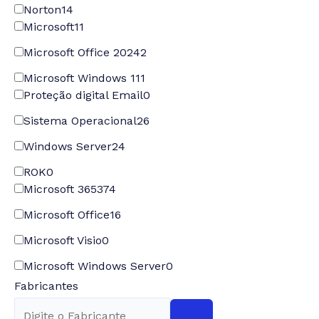
Norton
14
Microsoft
11
Microsoft Office 2024
2
Microsoft Windows 11
1
Proteção digital Email
0
Sistema Operacional
26
Windows Server
24
ROK
0
Microsoft 365
374
Microsoft Office
16
Microsoft Visio
0
Microsoft Windows Server
0
Fabricantes