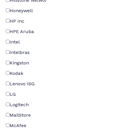
Hillstone Networ
Honeywell
HP Inc
HPE Aruba
Intel
Intelbras
Kingston
Kodak
Lenovo ISG
LG
Logitech
MailStore
McAfee