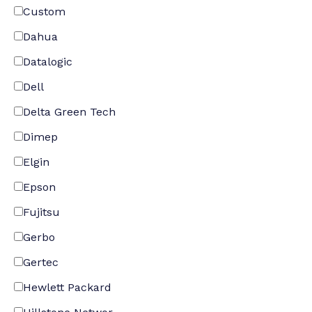
Custom
Dahua
Datalogic
Dell
Delta Green Tech
Dimep
Elgin
Epson
Fujitsu
Gerbo
Gertec
Hewlett Packard