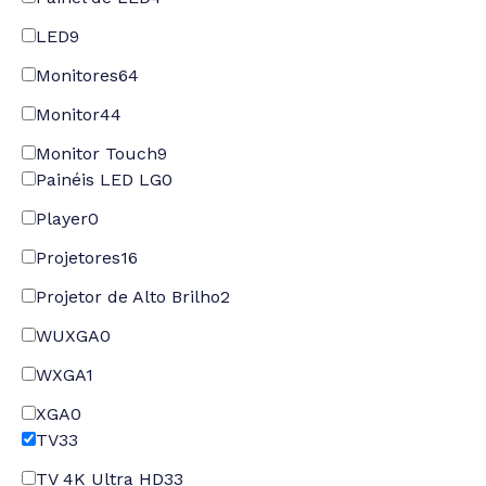
LED
9
Monitores
64
Monitor
44
Monitor Touch
9
Painéis LED LG
0
Player
0
Projetores
16
Projetor de Alto Brilho
2
WUXGA
0
WXGA
1
XGA
0
TV
33
TV 4K Ultra HD
33