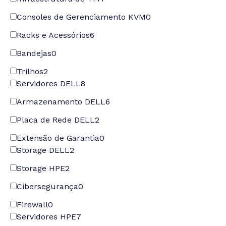
Consoles de Gerenciamento KVM
0
Racks e Acessórios
6
Bandejas
0
Trilhos
2
Servidores DELL
8
Armazenamento DELL
6
Placa de Rede DELL
2
Extensão de Garantia
0
Storage DELL
2
Storage HPE
2
Cibersegurança
0
Firewall
0
Servidores HPE
7