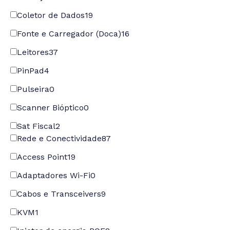
Coletor de Dados
19
Fonte e Carregador (Doca)
16
Leitores
37
PinPad
4
Pulseira
0
Scanner Bióptico
0
Sat Fiscal
2
Rede e Conectividade
87
Access Point
19
Adaptadores Wi-Fi
0
Cabos e Transceivers
9
KVM
1