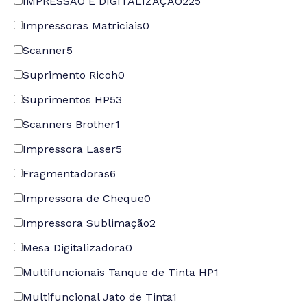
IMPRESSÃO E DIGITALIZAÇÃO
225
Impressoras Matriciais
0
Scanner
5
Suprimento Ricoh
0
Suprimentos HP
53
Scanners Brother
1
Impressora Laser
5
Fragmentadoras
6
Impressora de Cheque
0
Impressora Sublimação
2
Mesa Digitalizadora
0
Multifuncionais Tanque de Tinta HP
1
Multifuncional Jato de Tinta
1