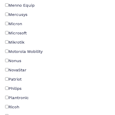
Menno Equip
Mercusys
Micron
Microsoft
Mikrotik
Motorola Mobility
Nonus
NovaStar
Patriot
Philips
Plantronic
Ricoh