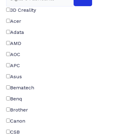
3D Creality
Acer
Adata
AMD
AOC
APC
Asus
Bematech
Benq
Brother
Canon
CSB