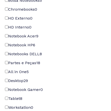
Bolsa Notebooks
5
Chromebooks
0
HD Externo
0
HD Interno
0
Notebook Acer
9
Notebook HP
6
Notebooks DELL
8
Partes e Peças
18
All in One
5
Desktop
29
Notebook Gamer
0
Tablet
8
Workstation
0